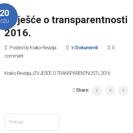
20
Izvješće o transparentnosti
OŽU
2016.
Posted by Krako-Revizija
In
Dokumenti
0
comment
Krako-Revizija_IZVJEŠĆE O TRANSPARENTNOSTI_2016
Share: