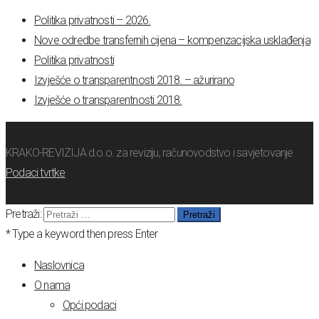
Politika privatnosti – 2026.
Nove odredbe transfernih cijena – kompenzacijska usklađenja
Politika privatnosti
Izvješće o transparentnosti 2018. – ažurirano
Izvješće o transparentnosti 2018.
KRAKO-REVIZIJA d.o.o. za reviziju, računovodstvo i savjetovanje
Podaci tvrtke
Pretraži:
* Type a keyword then press Enter
Naslovnica
O nama
Opći podaci