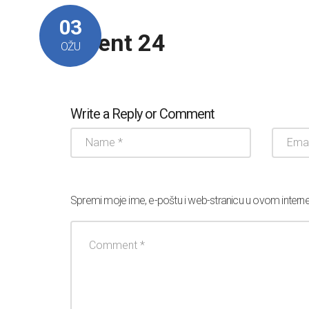
03
Client 24
OŽU
Write a Reply or Comment
Spremi moje ime, e-poštu i web-stranicu u ovom intern