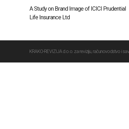
A Study on Brand Image of ICICI Prudential
Life Insurance Ltd
KRAKO-REVIZIJA d.o.o. za reviziju, računovodstvo i sav