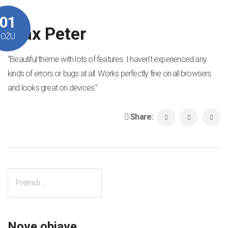
01
Max Peter
OŽU
“Beautiful theme with lots of features. I haven’t experienced any
kinds of errors or bugs at all. Works perfectly fine on all browsers
and looks great on devices.”
Share:
Nove objave