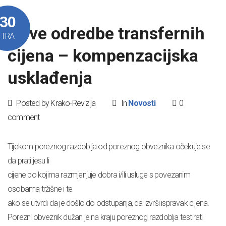
30
Nove odredbe transfernih
TRA
cijena – kompenzacijska
usklađenja
Posted by Krako-Revizija
In
Novosti
0
comment
Tijekom poreznog razdoblja od poreznog obveznika očekuje se
da prati jesu li
cijene po kojima razmjenjuje dobra i/ili usluge s povezanim
osobama tržišne i te
ako se utvrdi da je došlo do odstupanja, da izvrši ispravak cijena.
Porezni obveznik dužan je na kraju poreznog razdoblja testirati