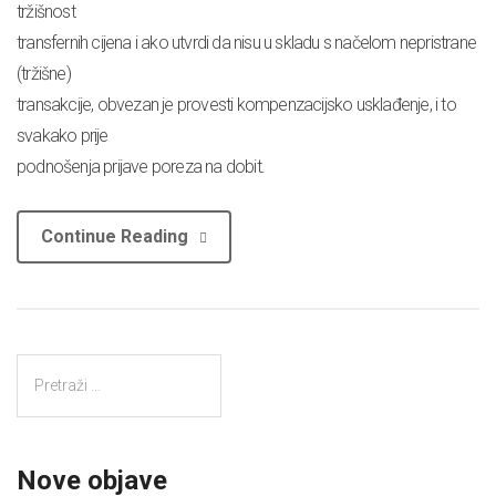
tržišnost
transfernih cijena i ako utvrdi da nisu u skladu s načelom nepristrane
(tržišne)
transakcije, obvezan je provesti kompenzacijsko usklađenje, i to
svakako prije
podnošenja prijave poreza na dobit.
Continue Reading
Nove objave